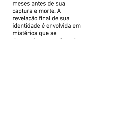
meses antes de sua
captura e morte. A
revelação final de sua
identidade é envolvida em
mistérios que se
desenrolam em três países.
* Acompanha Marcador de
Página
Mais informações em:
www.murucieditor.com.br/u
m-padre-castelhano-
passou-por-aleg
www.murucieditor.com.br/a
scanio-vilaverde-moura
REGRAS DE FRETE: Ao
escolher o frete, para este
livro, opte pelo pacote de