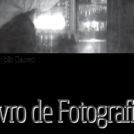
| João Clauveci
vro de Fotograf