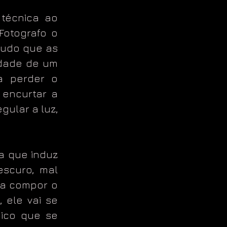
 técnica ao
Fotografo o
 tudo que as
idade de um
a perder o
 encurtar a
gular a luz,
la que induz
escuro, mal
ra compor o
 ele vai se
gico que se