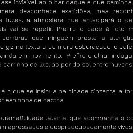
uase invisível ao olhar daquele que caminha
mera desconhece exatidões, mas recon
e luzes, a atmosfera que antecipará o ge
s vai se repetir. Prefiro o caos à foto 
o sombras que ninguém presta a atenção
e giz na textura do muro esburacado, o caf
 ainda em movimento. Prefiro o olhar indag
 carrinho de lixo, ao por do sol entre nuvens
é o que se insinua na cidade cinzenta; a tor
or espinhos de cactos.
 dramaticidade latente, que acompanha o co
am apressados e despreocupadamente vivos