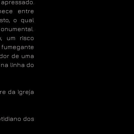
 apressado.
hece entre
sto, o qual
monumental.
; um risco
é fumegante
ador de uma
 na linha do
re da igreja
tidiano dos
.