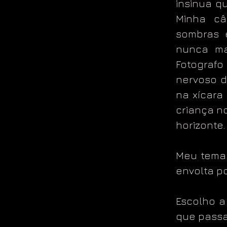
insinua q
Minha câ
sombras 
nunca mai
Fotograf
nervoso d
na xícara
criança no
horizonte.
Meu tema 
envolta p
Escolho a
que pass