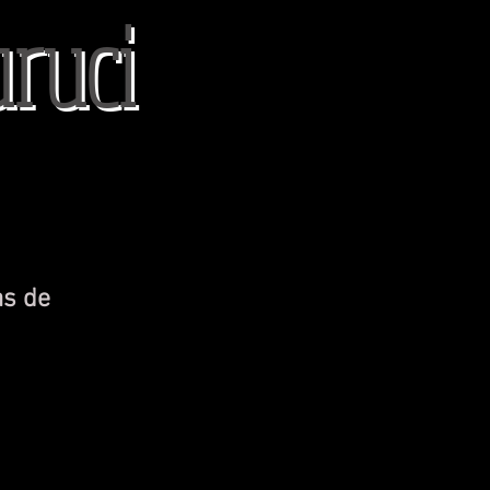
uruci
as de