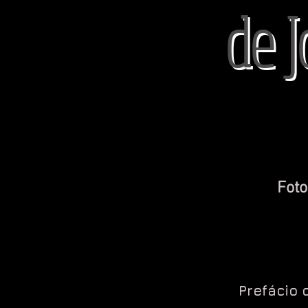
de J
Foto
Prefácio d