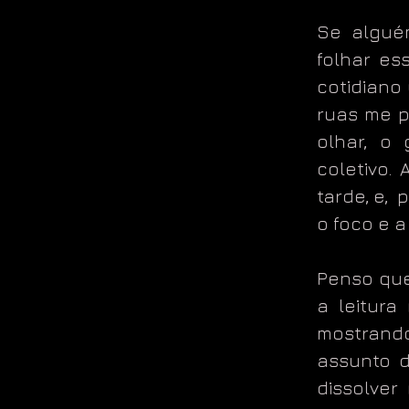
Se alguém
folhar es
cotidiano
ruas me p
olhar, o
coletivo.
tarde, e, 
o foco e a
Penso que 
a leitura
mostrando
assunto 
dissolver