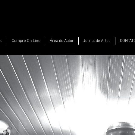
es
Compre On Line
Área do Autor
Jornal de Artes
CONTAT