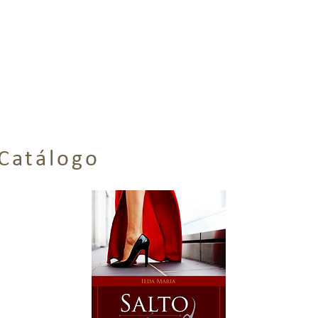
es
Compre On Line
Área do Autor
Jornal de Artes
CONTAT
Catálogo