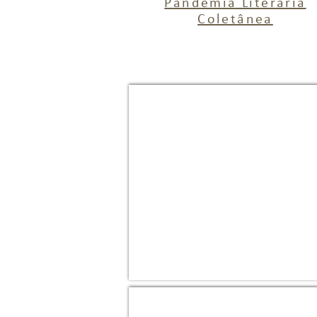
Pandemia Literária
Coletânea
Desmilitarização | Cristiano 
Desmilitarização:
Estratégias
contra
a
Violência
Policial
|
Cristiano
Munhoz
A História de Bhetina
Escritora