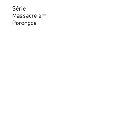
Série
Massacre em
Porongos
Técnica
Bico de pena
sobre Canson
Valor
R$ 100,00
[4x R$ 25,00]